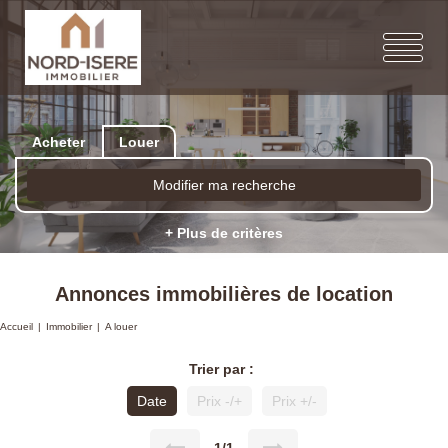
Acheter
Louer
Modifier ma recherche
+ Plus de critères
Annonces immobilières de location
Accueil
Immobilier
A louer
Trier par :
Date
Prix -/+
Prix +/-