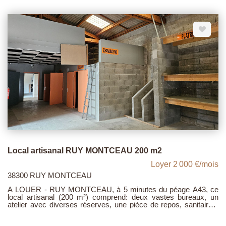
525 EUR / mois (+ charges 25 EUR mois). Disponible le 1er
septembre 2026.
Local artisanal RUY MONTCEAU 200 m2
Loyer 2 000 €/mois
38300 RUY MONTCEAU
A LOUER - RUY MONTCEAU, à 5 minutes du péage A43, ce
local artisanal (200 m²) comprend: deux vastes bureaux, un
atelier avec diverses réserves, une pièce de repos, sanitaires,
dégagement. Disposant d'une grande cour autorisant un accès
facile au bâtiment, celui-ci bénéficie en outre d'une belle