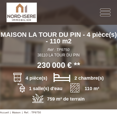
MAISON LA TOUR DU PIN - 4 pièce(s)
- 110 m2
Réf : TP9750
38110 LA TOUR DU PIN
230 000 €
**
4 pièce(s)
2 chambre(s)
1 salle(s) d'eau
110 m²
759 m² de terrain
Accueil
Maison
Ref. : TP9750