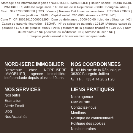
parcelle de 1170 m². Prix : 310.000 €
Affichage des informations légales : NORD-ISERE IMMOBILIER | Raison sociale : NORD ISERE
IMMOBILIER | Adresse siège social : 63 bis rue de la République - 38300 Bourgoin-Jallieu |
Siret : 34977368900030 | RCS : Vienne | Numero TVA Intracommunautaire : FR08349773689 |
Forme juridique : SARL | Capital social : 200 000 | Assurance RCP : NC |
Carte T : CPI38022015000001295 | Date de délivrance : 0000-00-00 | Lieu de délivrance : NC |
Caisse de garantie financière : SEGAP. | N° de caisse de garantie : 10316 | Adresse caisse de
garantie : 11 rue de grenelle 75007 PARIS | Montant de la garantie financière : 110 000 | Nom
du médiateur : NC | Adresse du médiateur : NC | Adresse du site : NC |
Entreprise juridiquement et financièrement indépendante
NORD-ISERE IMMOBILIER
NOS COORDONNÉES
Bienvenue chez NORD-ISERE
63 bis rue de la République
IMMOBILIER, agence immobilière
38300 Bourgoin-Jallieu
indépendante depuis plus de 40 ans.
Tél. : +33 4 74 28 21 20
NOS SERVICES
LIENS PRATIQUES
Nos outils
Notre agence
Estimation
Plan du site
Alerte Email
Contactez-nous
Blog
Mentions
Nos Actualités
Politique de confidentialité
Politique des cookies
Nos honoraires