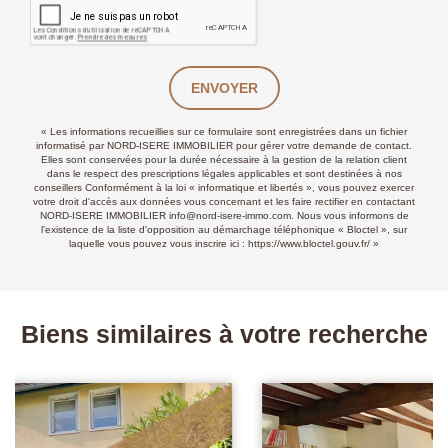
ENVOYER
« Les informations recueillies sur ce formulaire sont enregistrées dans un fichier
informatisé par NORD-ISERE IMMOBILIER pour gérer votre demande de contact.
Elles sont conservées pour la durée nécessaire à la gestion de la relation client
dans le respect des prescriptions légales applicables et sont destinées à nos
conseillers Conformément à la loi « informatique et libertés », vous pouvez exercer
votre droit d'accès aux données vous concernant et les faire rectifier en contactant
NORD-ISERE IMMOBILIER info@nord-isere-immo.com. Nous vous informons de
l'existence de la liste d'opposition au démarchage téléphonique « Bloctel », sur
laquelle vous pouvez vous inscrire ici :
https://www.bloctel.gouv.fr/
»
Biens similaires à votre recherche