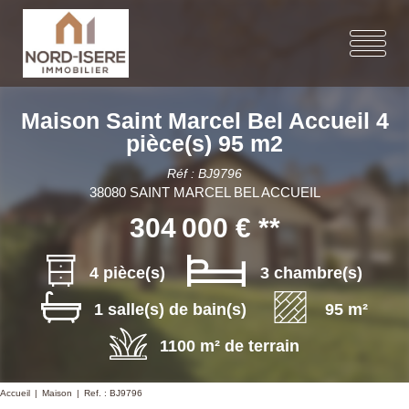
Maison Saint Marcel Bel Accueil 4
pièce(s) 95 m2
Réf : BJ9796
38080 SAINT MARCEL BEL ACCUEIL
304 000 €
**
4 pièce(s)
3 chambre(s)
1 salle(s) de bain(s)
95 m²
1100 m² de terrain
Accueil
Maison
Ref. : BJ9796