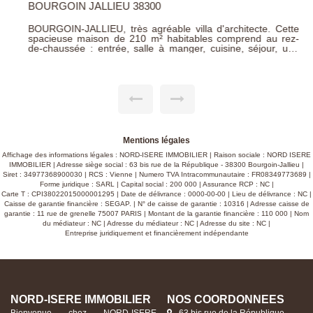
BOURGOIN JALLIEU 38300
BOURGOIN-JALLIEU, très agréable villa d'architecte. Cette
spacieuse maison de 210 m² habitables comprend au rez-
de-chaussée : entrée, salle à manger, cuisine, séjour, une
chambre avec salle de bains, bureau, salon d'été et véranda.
A l'étage : palier, salle d'eau, 4 chambres, salle de jeux,
salon d'été. Au sous-sol : garage, buanderie, atelier, cellier,
pièce de stockage, débarras, cave, chaufferie. En annexes :
grand carport, abri voitures de 45 m², bûcher. L'ensemble de
cette habitation est à rafraîchir. Cette propriété jouit d'un
magnifique parc arboré de 2100 m². Zone constructible Prix :
445 000 €
Mentions légales
Affichage des informations légales : NORD-ISERE IMMOBILIER | Raison sociale : NORD ISERE
IMMOBILIER | Adresse siège social : 63 bis rue de la République - 38300 Bourgoin-Jallieu |
Siret : 34977368900030 | RCS : Vienne | Numero TVA Intracommunautaire : FR08349773689 |
Forme juridique : SARL | Capital social : 200 000 | Assurance RCP : NC |
Carte T : CPI38022015000001295 | Date de délivrance : 0000-00-00 | Lieu de délivrance : NC |
Caisse de garantie financière : SEGAP. | N° de caisse de garantie : 10316 | Adresse caisse de
garantie : 11 rue de grenelle 75007 PARIS | Montant de la garantie financière : 110 000 | Nom
du médiateur : NC | Adresse du médiateur : NC | Adresse du site : NC |
Entreprise juridiquement et financièrement indépendante
NORD-ISERE IMMOBILIER
NOS COORDONNÉES