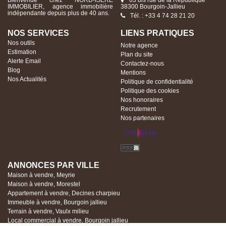
Bienvenue chez NORD-ISERE
63 bis rue de la République
IMMOBILIER, agence immobilière
38300 Bourgoin-Jallieu
indépendante depuis plus de 40 ans.
Tél. : +33 4 74 28 21 20
NOS SERVICES
LIENS PRATIQUES
Nos outils
Notre agence
Estimation
Plan du site
Alerte Email
Contactez-nous
Blog
Mentions
Nos Actualités
Politique de confidentialité
Politique des cookies
Nos honoraires
Recrutement
Nos partenaires
ANNONCES PAR VILLE
Maison à vendre, Meyrie
Maison à vendre, Morestel
Appartement à vendre, Decines charpieu
Immeuble à vendre, Bourgoin jallieu
Terrain à vendre, Vaulx milieu
Local commercial à vendre, Bourgoin jallieu