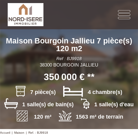
Maison Bourgoin Jallieu 7 pièce(s)
120 m2
Réf : BJ9918
38300 BOURGOIN JALLIEU
350 000 €
**
7 pièce(s)
4 chambre(s)
1 salle(s) de bain(s)
1 salle(s) d'eau
120 m²
1563 m² de terrain
Accueil
Maison
Ref. : BJ9918