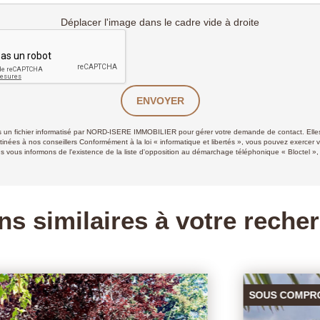
Déplacer l'image dans le cadre vide à droite
ENVOYER
ans un fichier informatisé par NORD-ISERE IMMOBILIER pour gérer votre demande de contact. Elles
stinées à nos conseillers Conformément à la loi « informatique et libertés », vous pouvez exercer v
 informons de l'existence de la liste d'opposition au démarchage téléphonique « Bloctel », su
ns similaires à votre reche
SOUS COMPROMIS