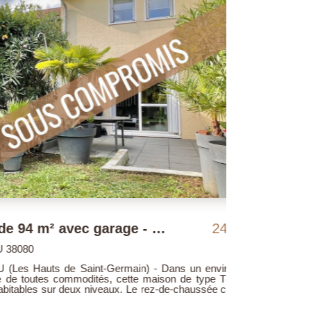
Maison T4 de 94 m² avec garage - L'ISLE D'ABEAU
249 000 €
Maison M
BOURGOIN JA
de Saint-Germain) - Dans un environnement
10 min gar
ommodités, cette maison de type T4 propose
Beaucoup de 
 deux niveaux. Le rez-de-chaussée comprend :
habitables ( 
e équipée et séjour lumineux donnant sur un
propose au rez
 A l'étage : palier, trois chambres, dressing,
cuisine de 44 