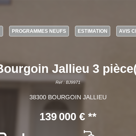
N
PROGRAMMES NEUFS
ESTIMATION
AVIS C
ourgoin Jallieu 3 pièce
Réf : BJ9971
38300 BOURGOIN JALLIEU
139 000 €
**