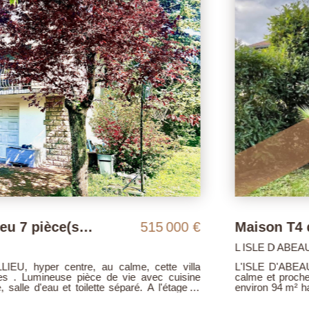
Maison Bourgoin Jallieu 7 pièce(s) 170 m2
515 000 €
L ISLE D ABEAU 38080
tre, au calme, cette villa
L'ISLE D'ABEAU (Les Hauts 
se pièce de vie avec cuisine
calme et proche de toutes c
 toilette séparé. A l'étage: 3
environ 94 m² habitables sur
4m²), salle d'eau et toilette
entrée, cellier, wc, cuisin
uanderie, garage isolée et 2
agréable jardin avec terrasse.