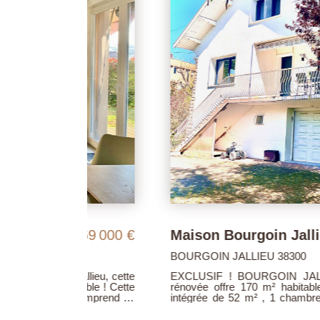
269 000 €
BOURGOIN JALLIEU 38300
-Jallieu, cette
EXCLUSIF ! BOURGOIN JALLIEU, hyper cen
rénovée offre 170 m² habitables . Lumineu
les comprend un
intégrée de 52 m² , 1 chambre, salle d'eau et
nt équipée, 3
spacieuses chambres mansardées (28; 19 et 2
indépendant. Au rez-de-chaussée, grande b