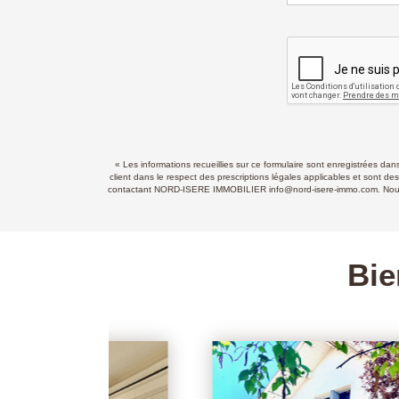
« Les informations recueillies sur ce formulaire sont enregistrées d
client dans le respect des prescriptions légales applicables et sont de
contactant NORD-ISERE IMMOBILIER info@nord-isere-immo.com. Nous vous
Bie