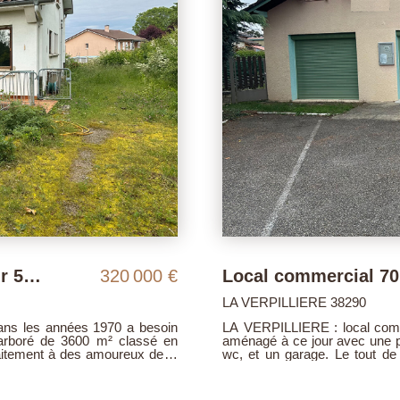
260 000 €
FRONTONAS 38290
 avec parking . Ce local est
Proche centre village, cette 
e 30 m², une arrière salle, un
d'une rénovation complète. 
 un parking privatif devant le
zone naturelle, cette maison 
petit commerce. Nous contacter
nature. Un sous-sol complet
.
belles surfaces pour garer des véhicules
est très lumineux, et accueill