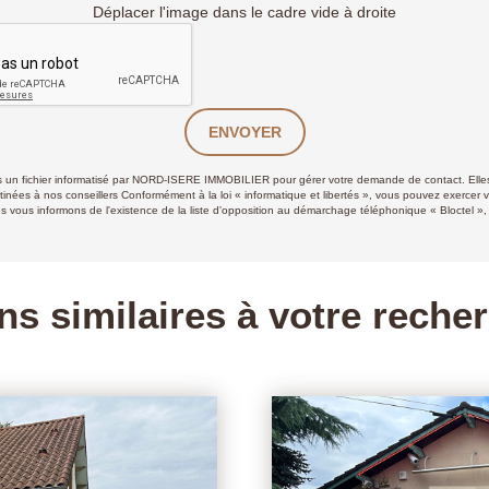
Déplacer l'image dans le cadre vide à droite
ENVOYER
ans un fichier informatisé par NORD-ISERE IMMOBILIER pour gérer votre demande de contact. Elles
stinées à nos conseillers Conformément à la loi « informatique et libertés », vous pouvez exercer v
 informons de l'existence de la liste d'opposition au démarchage téléphonique « Bloctel », su
ns similaires à votre reche