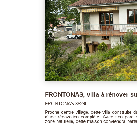
320 000 €
Local commercial 70 m².
LA VERPILLIERE 38290
s 1970 a besoin
LA VERPILLIERE : local commercial de 70 m²
0 m² classé en
aménagé à ce jour avec une pièce principale d
 amoureux de la
wc, et un garage. Le tout de plain-pied, avec
aires offre de
local. Idéal pour professions libérales ou 
pour plus de renseignements. Prix : 260 000 €
 deux chambres,