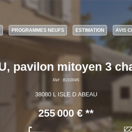
N
PROGRAMMES NEUFS
ESTIMATION
AVIS C
, pavilon mitoyen 3 ch
Réf : BJ10045
38080 L ISLE D ABEAU
255 000 €
**