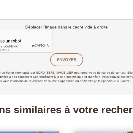
Déplacer l'image dans le cadre vide à droite
ENVOYER
ans un fichier informatisé par NORD-ISERE IMMOBILIER pour gérer votre demande de contact. Elles
stinées à nos conseillers Conformément à la loi « informatique et libertés », vous pouvez exercer v
 informons de l'existence de la liste d'opposition au démarchage téléphonique « Bloctel », su
ns similaires à votre reche