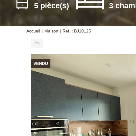
5 pièce(s)
3 cham
Accueil
Maison
Ref. : BJ10125
VENDU