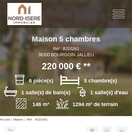
Maison 5 chambres
Réf : BJ10261
38300 BOURGOIN JALLIEU
220 000 €
**
6 pièce(s)
5 chambre(s)
1 salle(s) de bain(s)
1 salle(s) d'eau
146 m²
1294 m² de terrain
Accueil
Maison
Ref. : BJ10261