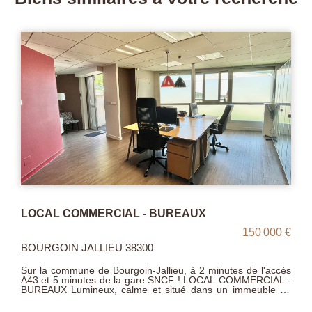
Local commercial Bourgoin Jallieu 85 m2
170 000 €
BOURGOIN JALLIEU 38300
BOURGOIN-JALLIEU, hyper centre, emplacement premium,
local commercial d'environ 85 m² comprenant pièce
principale de 46 m² avec vitrine, cuisine, arrière cuisine,
dégagement, sanitaires ; outre terrasse, caves en sous-sol et
une réserve non attenante. Faibles charges de copropriété.