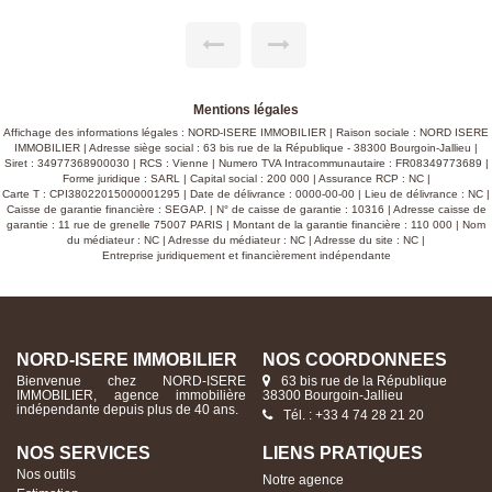
Activités alimentaires possibles (restauration). Prix : 170.000
€
Mentions légales
Affichage des informations légales : NORD-ISERE IMMOBILIER | Raison sociale : NORD ISERE
IMMOBILIER | Adresse siège social : 63 bis rue de la République - 38300 Bourgoin-Jallieu |
Siret : 34977368900030 | RCS : Vienne | Numero TVA Intracommunautaire : FR08349773689 |
Forme juridique : SARL | Capital social : 200 000 | Assurance RCP : NC |
Carte T : CPI38022015000001295 | Date de délivrance : 0000-00-00 | Lieu de délivrance : NC |
Caisse de garantie financière : SEGAP. | N° de caisse de garantie : 10316 | Adresse caisse de
garantie : 11 rue de grenelle 75007 PARIS | Montant de la garantie financière : 110 000 | Nom
du médiateur : NC | Adresse du médiateur : NC | Adresse du site : NC |
Entreprise juridiquement et financièrement indépendante
NORD-ISERE IMMOBILIER
NOS COORDONNÉES
Bienvenue chez NORD-ISERE
63 bis rue de la République
IMMOBILIER, agence immobilière
38300 Bourgoin-Jallieu
indépendante depuis plus de 40 ans.
Tél. : +33 4 74 28 21 20
NOS SERVICES
LIENS PRATIQUES
Nos outils
Notre agence