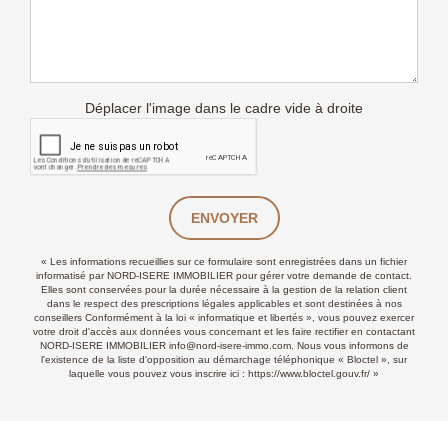
Déplacer l'image dans le cadre vide à droite
ENVOYER
« Les informations recueillies sur ce formulaire sont enregistrées dans un fichier
informatisé par NORD-ISERE IMMOBILIER pour gérer votre demande de contact.
Elles sont conservées pour la durée nécessaire à la gestion de la relation client
dans le respect des prescriptions légales applicables et sont destinées à nos
conseillers Conformément à la loi « informatique et libertés », vous pouvez exercer
votre droit d'accès aux données vous concernant et les faire rectifier en contactant
NORD-ISERE IMMOBILIER info@nord-isere-immo.com. Nous vous informons de
l'existence de la liste d'opposition au démarchage téléphonique « Bloctel », sur
laquelle vous pouvez vous inscrire ici :
https://www.bloctel.gouv.fr/
»