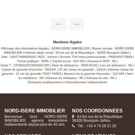
deux niveaux. Au rez-de-chaussée : cuisine aménagée,
séjour donnant sur véranda, dégagement, une chambre, un
bureau, salle d'eau et wc. A l'étage : palier, salle de bains, wc
et 3 chambres dont une très spacieuse (possibilité deux
chambres) donnant sur une grande terrasse. Enfin, une cave
enterrée, un vide sanitaire, un garage attenant de 28 m², et
un grenier complètent l'habitation. L'ensemble est édifié sur
un beau terrain arboré d'environ 1750 m² avec une
magnifique vue dégagée sur les Alpes et la campagne
environnante. Cette maison familiale et robuste dispose
globalement d'une bonne isolation thermique (isolation sous-
Mentions légales
face du vide sanitaire, isolation sous rampant du grenier,
Affichage des informations légales : NORD-ISERE IMMOBILIER | Raison sociale : NORD ISERE
isolation intérieure des murs, isolation de la toiture par
IMMOBILIER | Adresse siège social : 63 bis rue de la République - 38300 Bourgoin-Jallieu |
sarking). De plus, elle est équipée de panneaux
Siret : 34977368900030 | RCS : Vienne | Numero TVA Intracommunautaire : FR08349773689 |
photovoltaïques (29 modules sur toit) génèrant un revenu
Forme juridique : SARL | Capital social : 200 000 | Assurance RCP : NC |
conséquent de 2500 €/an environ. Chauffage central
Carte T : CPI38022015000001295 | Date de délivrance : 0000-00-00 | Lieu de délivrance : NC |
(chaudière fuel) et assainissement individuel (fonctionnel
Caisse de garantie financière : SEGAP. | N° de caisse de garantie : 10316 | Adresse caisse de
mais à remettre en conformité). Prix : 340.000 €
garantie : 11 rue de grenelle 75007 PARIS | Montant de la garantie financière : 110 000 | Nom
du médiateur : NC | Adresse du médiateur : NC | Adresse du site : NC |
Entreprise juridiquement et financièrement indépendante
NORD-ISERE IMMOBILIER
NOS COORDONNÉES
Bienvenue chez NORD-ISERE
63 bis rue de la République
IMMOBILIER, agence immobilière
38300 Bourgoin-Jallieu
indépendante depuis plus de 40 ans.
Tél. : +33 4 74 28 21 20