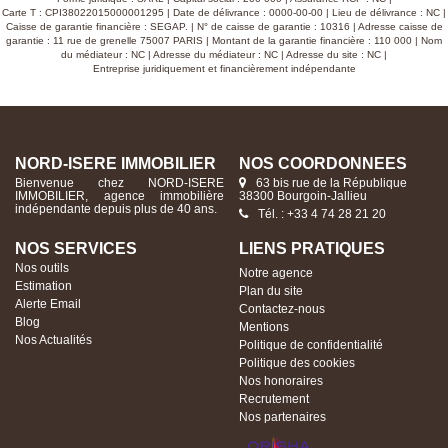
conséquent de 2500 €/an environ. Chauffage central
Carte T : CPI38022015000001295 | Date de délivrance : 0000-00-00 | Lieu de délivrance : NC |
(chaudière fuel) et assainissement individuel (fonctionnel
Caisse de garantie financière : SEGAP. | N° de caisse de garantie : 10316 | Adresse caisse de
mais à remettre en conformité). Prix : 340.000 €
garantie : 11 rue de grenelle 75007 PARIS | Montant de la garantie financière : 110 000 | Nom
du médiateur : NC | Adresse du médiateur : NC | Adresse du site : NC |
Entreprise juridiquement et financièrement indépendante
NORD-ISERE IMMOBILIER
NOS COORDONNÉES
Bienvenue chez NORD-ISERE
63 bis rue de la République
IMMOBILIER, agence immobilière
38300 Bourgoin-Jallieu
indépendante depuis plus de 40 ans.
Tél. : +33 4 74 28 21 20
NOS SERVICES
LIENS PRATIQUES
Nos outils
Notre agence
Estimation
Plan du site
Alerte Email
Contactez-nous
Blog
Mentions
Nos Actualités
Politique de confidentialité
Politique des cookies
Nos honoraires
Recrutement
Nos partenaires