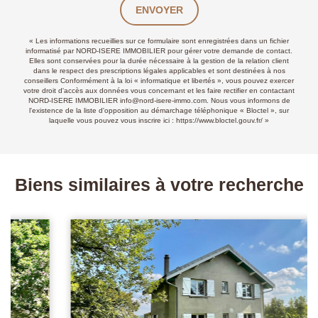
ENVOYER
« Les informations recueillies sur ce formulaire sont enregistrées dans un fichier
informatisé par NORD-ISERE IMMOBILIER pour gérer votre demande de contact.
Elles sont conservées pour la durée nécessaire à la gestion de la relation client
dans le respect des prescriptions légales applicables et sont destinées à nos
conseillers Conformément à la loi « informatique et libertés », vous pouvez exercer
votre droit d'accès aux données vous concernant et les faire rectifier en contactant
NORD-ISERE IMMOBILIER info@nord-isere-immo.com. Nous vous informons de
l'existence de la liste d'opposition au démarchage téléphonique « Bloctel », sur
laquelle vous pouvez vous inscrire ici :
https://www.bloctel.gouv.fr/
»
Biens similaires à votre recherche