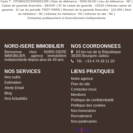
Carte T : CPI38022015000001295 | Date de délivrance : 0000-00-00 | Lieu de délivrance : NC |
Caisse de garantie financière : SEGAP. | N° de caisse de garantie : 10316 | Adresse caisse de
garantie : 11 rue de grenelle 75007 PARIS | Montant de la garantie financière : 110 000 | Nom
du médiateur : NC | Adresse du médiateur : NC | Adresse du site : NC |
Entreprise juridiquement et financièrement indépendante
NORD-ISERE IMMOBILIER
NOS COORDONNÉES
Bienvenue chez NORD-ISERE
63 bis rue de la République
IMMOBILIER, agence immobilière
38300 Bourgoin-Jallieu
indépendante depuis plus de 40 ans.
Tél. : +33 4 74 28 21 20
NOS SERVICES
LIENS PRATIQUES
Nos outils
Notre agence
Estimation
Plan du site
Alerte Email
Contactez-nous
Blog
Mentions
Nos Actualités
Politique de confidentialité
Politique des cookies
Nos honoraires
Recrutement
Nos partenaires