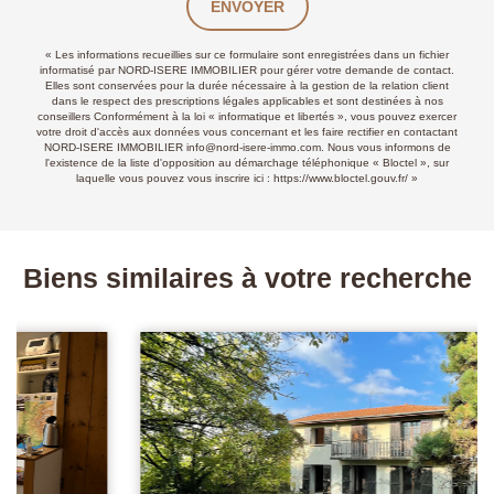
ENVOYER
« Les informations recueillies sur ce formulaire sont enregistrées dans un fichier
informatisé par NORD-ISERE IMMOBILIER pour gérer votre demande de contact.
Elles sont conservées pour la durée nécessaire à la gestion de la relation client
dans le respect des prescriptions légales applicables et sont destinées à nos
conseillers Conformément à la loi « informatique et libertés », vous pouvez exercer
votre droit d'accès aux données vous concernant et les faire rectifier en contactant
NORD-ISERE IMMOBILIER info@nord-isere-immo.com. Nous vous informons de
l'existence de la liste d'opposition au démarchage téléphonique « Bloctel », sur
laquelle vous pouvez vous inscrire ici :
https://www.bloctel.gouv.fr/
»
Biens similaires à votre recherche