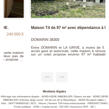
Maison T4 de 97 m² avec dépendance à DOMARIN
250 000 €
DOMARIN 38300
Entre DOMARIN et LA GRIVE, à moins de 5 minutes des
accès gare et autoroute, cette maison à rénover (mitoyenne
sur un coté) propose environ 97 m² habitables sur deux
niveaux. Au rez-de-chaussée : entrée, cuisine ouverte sur
salle à manger, salon avec cheminée et wc. A l'étage : palier,
3 chambres (dont 2 donnant sur un balcon) et salle de bains
avec wc. La maison dispose également d'une cave en sous-
sol. Par ailleurs, une dépendance d'environ 80 m² sur deux
niveaux comprenant garage double, cuisine d'été, atelier,
abri et balcon complète ce bien. Le tout est édifié sur un
terrain d'environ 750 m² clos, arboré et sans vis-à-vis. Des
travaux de rénovation sont à prévoir. Prix : 250.000 €
Mentions légales
Affichage des informations légales : NORD-ISERE IMMOBILIER | Raison sociale : NORD ISERE
IMMOBILIER | Adresse siège social : 63 bis rue de la République - 38300 Bourgoin-Jallieu |
Siret : 34977368900030 | RCS : Vienne | Numero TVA Intracommunautaire : FR08349773689 |
Forme juridique : SARL | Capital social : 200 000 | Assurance RCP : NC |