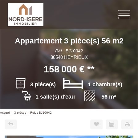
Appartement 3 pièce(s) 56 m2
Réf : BJ10042
38540 HEYRIEUX
158 000 €
**
3 pièce(s)
1 chambre(s)
1 salle(s) d'eau
56 m²
Accueil
3 pièces
Ref. : BJ10042