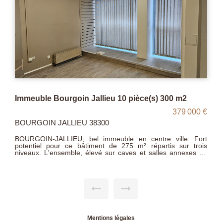
ourgoin Jallieu 10 pièce(s) 300 m2
Immeuble Bourg
379 000 €
JALLIEU 38300
BOURGOIN JALL
LLIEU, bel immeuble en centre ville. Fort
BOURGOIN-JALLIE
our ce bâtiment de 275 m² répartis sur trois
potentiel pour c
niveaux. L'ensemble, élevé sur caves et salles annexes en
un rez-de-chaussée et de deux étages (outre
sous-sol d'un r
fre une excellente visibilité avec ses 13 mètres
combles), offre u
r la rue Pontcottier. Prix :379.000 €
de vitrines sur la 
Mentions légales