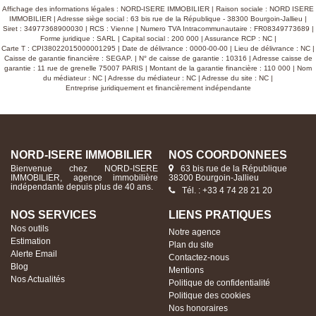
Affichage des informations légales : NORD-ISERE IMMOBILIER | Raison sociale : NORD ISERE
IMMOBILIER | Adresse siège social : 63 bis rue de la République - 38300 Bourgoin-Jallieu |
Siret : 34977368900030 | RCS : Vienne | Numero TVA Intracommunautaire : FR08349773689 |
Forme juridique : SARL | Capital social : 200 000 | Assurance RCP : NC |
Carte T : CPI38022015000001295 | Date de délivrance : 0000-00-00 | Lieu de délivrance : NC |
Caisse de garantie financière : SEGAP. | N° de caisse de garantie : 10316 | Adresse caisse de
garantie : 11 rue de grenelle 75007 PARIS | Montant de la garantie financière : 110 000 | Nom
du médiateur : NC | Adresse du médiateur : NC | Adresse du site : NC |
Entreprise juridiquement et financièrement indépendante
ourgoin Jallieu 10 pièce(s) 300 m2
379 000 €
NORD-ISERE IMMOBILIER
NOS COORDONNÉES
JALLIEU 38300
Bienvenue chez NORD-ISERE
63 bis rue de la République
IMMOBILIER, agence immobilière
38300 Bourgoin-Jallieu
indépendante depuis plus de 40 ans.
LLIEU, bel immeuble en centre ville. Fort
Tél. : +33 4 74 28 21 20
our ce bâtiment de 275 m² répartis sur trois
NOS SERVICES
LIENS PRATIQUES
un rez-de-chaussée et de deux étages (outre
fre une excellente visibilité avec ses 13 mètres
Nos outils
Notre agence
r la rue Pontcottier. Prix :379.000 €
Estimation
Plan du site
Alerte Email
Contactez-nous
Blog
Mentions
Nos Actualités
Politique de confidentialité
Politique des cookies
Nos honoraires