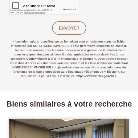
ENVOYER
« Les informations recueillies sur ce formulaire sont enregistrées dans un fichier
informatisé par NORD-ISERE IMMOBILIER pour gérer votre demande de contact.
Elles sont conservées pour la durée nécessaire à la gestion de la relation client
dans le respect des prescriptions légales applicables et sont destinées à nos
conseillers Conformément à la loi « informatique et libertés », vous pouvez exercer
votre droit d'accès aux données vous concernant et les faire rectifier en contactant
NORD-ISERE IMMOBILIER info@nord-isere-immo.com. Nous vous informons de
l'existence de la liste d'opposition au démarchage téléphonique « Bloctel », sur
laquelle vous pouvez vous inscrire ici :
https://www.bloctel.gouv.fr/
»
Biens similaires à votre recherche