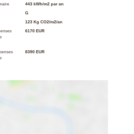
maire
443 kWh/m2 par an
G
123 Kg CO2/m2/an
penses
6170 EUR
e
penses
8390 EUR
e