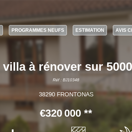
N
PROGRAMMES NEUFS
ESTIMATION
AVIS C
lla à rénover sur 5000 
Réf : BJ10348
38290 FRONTONAS
€320 000
**