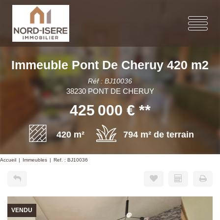
Immeuble Pont De Cheruy 420 m2
Réf : BJ10036
38230 PONT DE CHERUY
425 000 €
**
420 m²
794 m² de terrain
Accueil
Immeubles
Ref. : BJ10036
VENDU