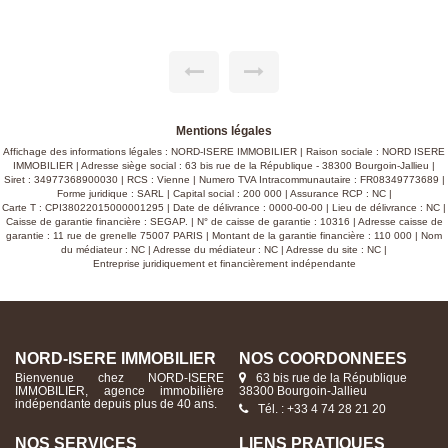
séjour donnant sur véranda, dégagement, une chambre, un
bureau, salle d'eau et wc. A l'étage : palier, salle de bains, wc
et 3 chambres dont une très spacieuse (possibilité deux
chambres) donnant sur une grande terrasse. Enfin, une cave
enterrée, un vide sanitaire, un garage attenant de 28 m², et
un grenier complètent l'habitation. L'ensemble est édifié sur
un beau terrain arboré d'environ 1750 m² avec une
magnifique vue dégagée sur les Alpes et la campagne
environnante. Cette maison familiale et robuste dispose
globalement d'une bonne isolation thermique (isolation sous-
Mentions légales
face du vide sanitaire, isolation sous rampant du grenier,
Affichage des informations légales : NORD-ISERE IMMOBILIER | Raison sociale : NORD ISERE
isolation intérieure des murs, isolation de la toiture par
IMMOBILIER | Adresse siège social : 63 bis rue de la République - 38300 Bourgoin-Jallieu |
sarking). De plus, elle est équipée de panneaux
Siret : 34977368900030 | RCS : Vienne | Numero TVA Intracommunautaire : FR08349773689 |
photovoltaïques (29 modules sur toit) génèrant un revenu
Forme juridique : SARL | Capital social : 200 000 | Assurance RCP : NC |
conséquent de 2500 €/an environ. Chauffage central
Carte T : CPI38022015000001295 | Date de délivrance : 0000-00-00 | Lieu de délivrance : NC |
(chaudière fuel) et assainissement individuel (fonctionnel
Caisse de garantie financière : SEGAP. | N° de caisse de garantie : 10316 | Adresse caisse de
mais à remettre en conformité). Prix : 340.000 €
garantie : 11 rue de grenelle 75007 PARIS | Montant de la garantie financière : 110 000 | Nom
du médiateur : NC | Adresse du médiateur : NC | Adresse du site : NC |
Entreprise juridiquement et financièrement indépendante
NORD-ISERE IMMOBILIER
NOS COORDONNÉES
Bienvenue chez NORD-ISERE
63 bis rue de la République
IMMOBILIER, agence immobilière
38300 Bourgoin-Jallieu
indépendante depuis plus de 40 ans.
Tél. : +33 4 74 28 21 20
NOS SERVICES
LIENS PRATIQUES