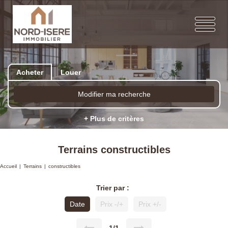
Acheter
Louer
Modifier ma recherche
+ Plus de critères
Terrains constructibles
Accueil
Terrains
constructibles
Trier par :
Date
Prix -/+
Prix +/-