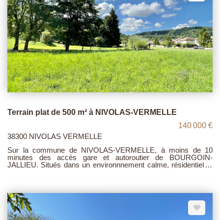
Terrain plat de 500 m² à NIVOLAS-VERMELLE
140 000 €
38300 NIVOLAS VERMELLE
Sur la commune de NIVOLAS-VERMELLE, à moins de 10
minutes des accès gare et autoroutier de BOURGOIN-
JALLIEU. Situés dans un environnnement calme, résidentiel et
proche de toutes commodités (écoles et commerces à 5
minutes à pied), ces trois terrains plats, disposent des viabilités
en bordures et sont proposés aux prix suivants : - Lot n°1 : 500
m² au prix de 140.000 € - Lot n°2 : 565 m² au prix de 155.000 € -
Lot n°3 : 757 m² au prix de 210.000 €