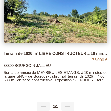
Terrain de 1026 m² LIBRE CONSTRUCTEUR à 10 minutes de BOURGOIN-JALLIEU
75 000 €
38300 BOURGOIN JALLIEU
Sur la commune de MEYRIEU-LES-ETANGS, à 10 minutes de
la gare SNCF de Bourgoin-Jallieu, joli terrain de 1026 m² dont
688 m² en zone constructible. Exposition SUD-OUEST, terrain
en pente permettant la construction d'une maison sur sous sol
complet (plans déjà réalisés disponibles). Permis de construire
déjà accepté. Viabilités à proximité. Assainissement individuel.
PRIX : 75.000 €
1/1