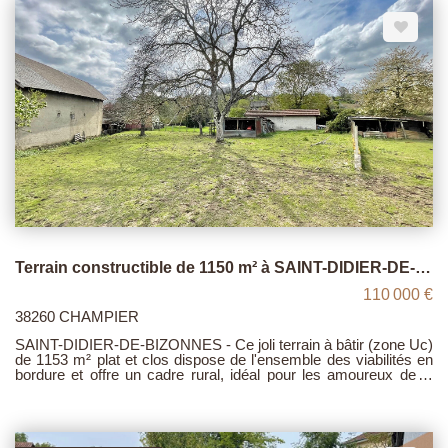
Terrain constructible de 1150 m² à SAINT-DIDIER-DE-BIZONNES
110 000 €
38260 CHAMPIER
SAINT-DIDIER-DE-BIZONNES - Ce joli terrain à bâtir (zone Uc)
de 1153 m² plat et clos dispose de l'ensemble des viabilités en
bordure et offre un cadre rural, idéal pour les amoureux de la
campagne. Il est situé au grand calme, tout proche du centre-
village (écoles), à seulement 7 minutes de CHAMPIER (collège,
commerces) et à 25 minutes de la gare SNCF de BOURGOIN-
JALLIEU. Prix : 110.000 €