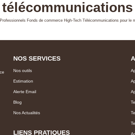
télécommunications
 Professionnels Fonds de commerce High-Tech Télécommunications pour le mom
NOS SERVICES
A
Nos outils
Ap
ce
Estimation
Ap
Alerte Email
Ap
Blog
Te
Nos Actualités
Te
Te
LIENS PRATIQUES
Ap