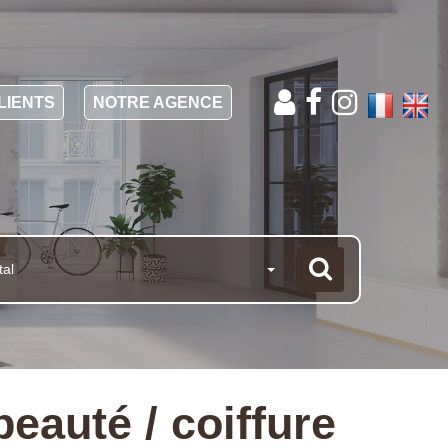
LIENTS
NOTRE AGENCE
tal
auté / coiffure