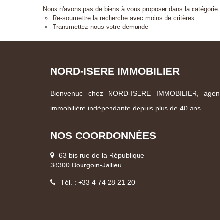
Nous n'avons pas de biens à vous proposer dans la catégorie 
Re-soumettre la recherche avec moins de critères.
Transmettez-nous votre demande
NORD-ISERE IMMOBILIER
Bienvenue chez NORD-ISERE IMMOBILIER, agen
immobilière indépendante depuis plus de 40 ans.
NOS COORDONNÉES
63 bis rue de la République
38300 Bourgoin-Jallieu
Tél. : +33 4 74 28 21 20