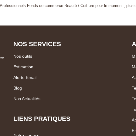
Professionnels Fonds de commerce Beauté / Coiffure pour le moment , plusieu
NOS SERVICES
A
Nos outils
Ma
ce
Estimation
M
Alerte Email
Ap
Blog
Te
Nos Actualités
Te
Te
LIENS PRATIQUES
Ap
En
Notre agence