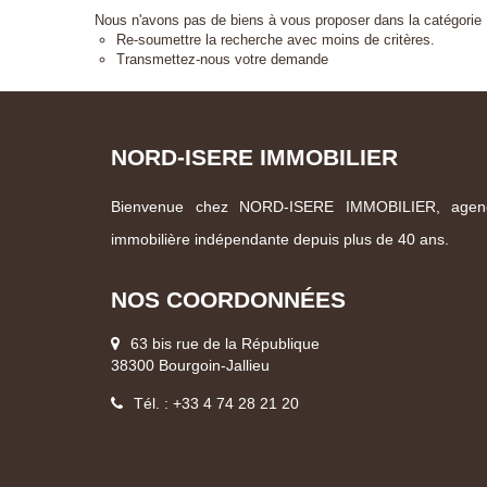
Nous n'avons pas de biens à vous proposer dans la catégorie L
Re-soumettre la recherche avec moins de critères.
Transmettez-nous votre demande
NORD-ISERE IMMOBILIER
Bienvenue chez NORD-ISERE IMMOBILIER, agen
immobilière indépendante depuis plus de 40 ans.
NOS COORDONNÉES
63 bis rue de la République
38300 Bourgoin-Jallieu
Tél. : +33 4 74 28 21 20