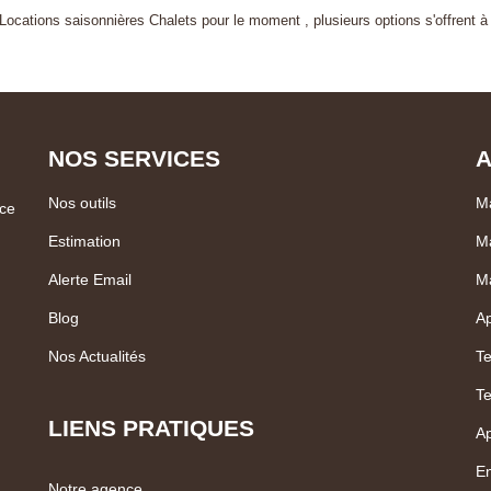
ocations saisonnières Chalets pour le moment , plusieurs options s'offrent à
NOS SERVICES
A
Nos outils
Ma
ce
Estimation
Ma
Alerte Email
M
Blog
Ap
Nos Actualités
Te
Te
LIENS PRATIQUES
Ap
En
Notre agence