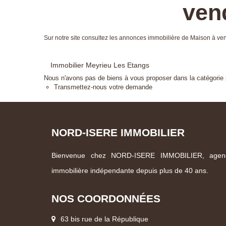
ven
Sur notre site consultez les annonces immobilière de Maison à 
Immobilier Meyrieu Les Etangs
Nous n'avons pas de biens à vous proposer dans la catégorie p
Transmettez-nous votre demande
NORD-ISERE IMMOBILIER
Bienvenue chez NORD-ISERE IMMOBILIER, agen
immobilière indépendante depuis plus de 40 ans.
NOS COORDONNÉES
63 bis rue de la République