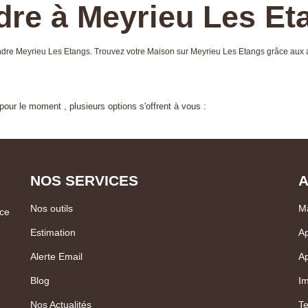
dre à Meyrieu Les Et
vendre Meyrieu Les Etangs. Trouvez votre Maison sur Meyrieu Les Etangs grâce 
our le moment , plusieurs options s'offrent à vous :
NOS SERVICES
A
Nos outils
Ma
ce
Estimation
Ap
Alerte Email
Ap
Blog
Im
Nos Actualités
Te